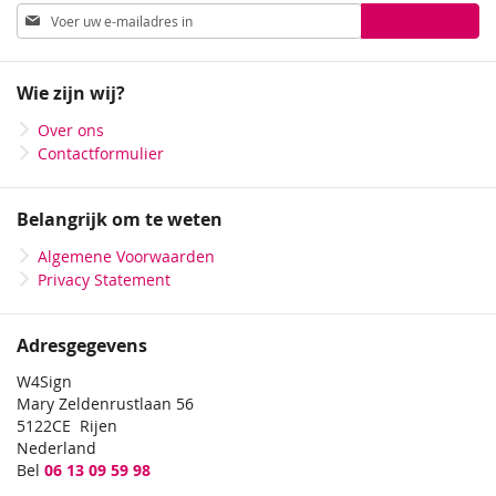
Abonneer
Inschrijven
u
op
onze
Wie zijn wij?
nieuwsbrief
Over ons
Contactformulier
Belangrijk om te weten
Algemene Voorwaarden
Privacy Statement
Adresgegevens
W4Sign
Mary Zeldenrustlaan 56
5122CE Rijen
Nederland
Bel
06 13 09 59 98