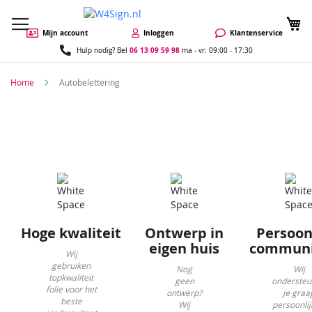
W
Mijn account
Inloggen
Klantenservice
06 13 09 59 98
Hulp nodig? Bel
ma - vr: 09:00 - 17:30
Home
Autobelettering
Hoge kwaliteit
Ontwerp in
Persoon
eigen huis
communi
Wij
gebruiken
Nog
Wij
topkwaliteit
geen
onderste
folie voor het
ontwerp?
je graa
beste
Wij
persoonlijk