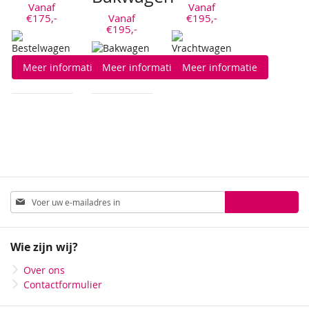
Vanaf
Vanaf
€175,-
Vanaf
€195,-
€195,-
Meer informatie
Meer informatie
Meer informatie
Abonneer
Inschrijven
u
op
onze
Wie zijn wij?
nieuwsbrief
Over ons
Contactformulier