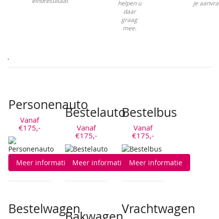
eindresultaat
helpen u
je aanvra
daar
graag
mee.
.
Personenauto
Bestelauto
Bestelbus
Vanaf
€175,-
Vanaf
Vanaf
€175,-
€175,-
Meer informatie
Meer informatie
Meer informatie
Bestelwagen
Vrachtwagen
Bakwagen