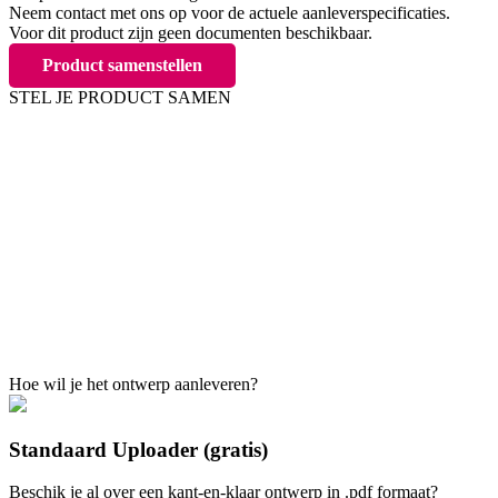
Neem contact met ons op voor de actuele aanleverspecificaties.
Voor dit product zijn geen documenten beschikbaar.
Product samenstellen
STEL JE PRODUCT SAMEN
A2 - liggend
594 x 420 mm
A3 - liggend
420 x 297 mm
Hoe wil je het ontwerp aanleveren?
Deze optie is momenteel niet leverbaar
Standaard Uploader (gratis)
Kies voor A2 of A3 optie
Beschik je al over een kant-en-klaar ontwerp in .pdf formaat?