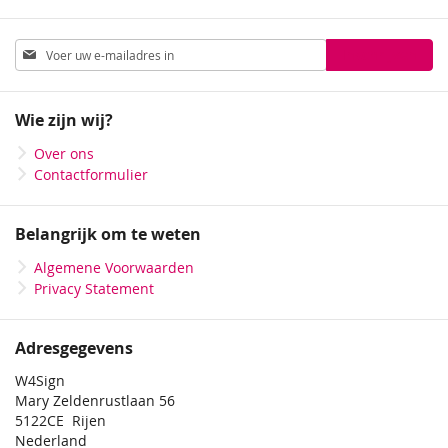
Abonneer
Inschrijven
u
op
onze
Wie zijn wij?
nieuwsbrief
Over ons
Contactformulier
Belangrijk om te weten
Algemene Voorwaarden
Privacy Statement
Adresgegevens
W4Sign
Mary Zeldenrustlaan 56
5122CE Rijen
Nederland