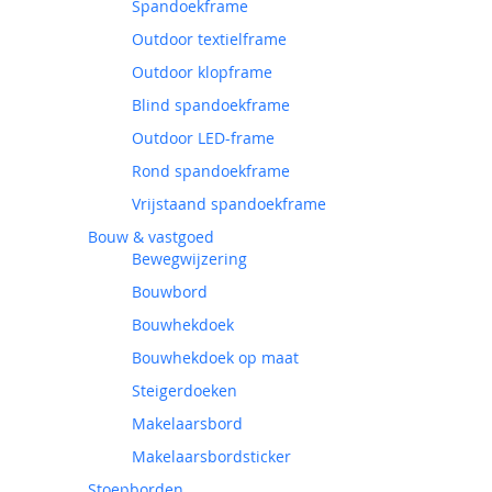
Spandoekframe
Outdoor textielframe
Outdoor klopframe
Blind spandoekframe
Outdoor LED-frame
Rond spandoekframe
Vrijstaand spandoekframe
Bouw & vastgoed
Bewegwijzering
Bouwbord
Bouwhekdoek
Bouwhekdoek op maat
Steigerdoeken
Makelaarsbord
Makelaarsbordsticker
Stoepborden