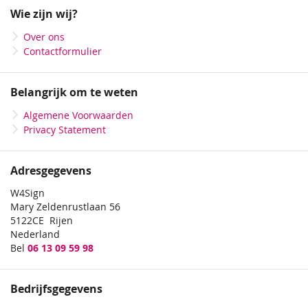
onze
Wie zijn wij?
nieuwsbrief
Over ons
Blueback poster
Contactformulier
Scheurvast kunststof
Belangrijk om te weten
PVC | B1-kwaliteit
Brandvertragend
Algemene Voorwaarden
Privacy Statement
Adresgegevens
W4Sign
Mary Zeldenrustlaan 56
5122CE Rijen
Nederland
Bel
06 13 09 59 98
Bedrijfsgegevens