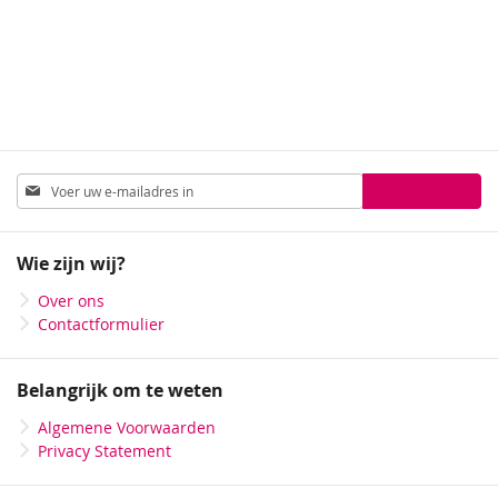
Abonneer
Inschrijven
u
op
onze
Wie zijn wij?
nieuwsbrief
Over ons
Contactformulier
Belangrijk om te weten
Algemene Voorwaarden
Privacy Statement