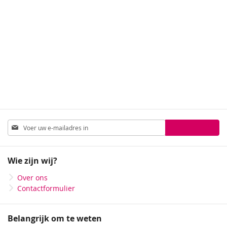
Abonneer
Inschrijven
u
op
onze
Wie zijn wij?
nieuwsbrief
Over ons
Contactformulier
Belangrijk om te weten