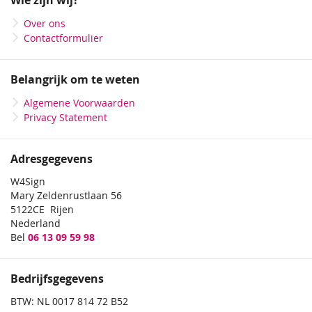
Wie zijn wij?
nieuwsbrief
50 x 50 cm
Over ons
Contactformulier
120 x 60 cm
90 x 70 cm
Belangrijk om te weten
180 x 60 cm
Algemene Voorwaarden
40 x 40 cm
Privacy Statement
120 x 120 cm
Adresgegevens
100 x 70 cm
W4Sign
80 x 60 cm
Mary Zeldenrustlaan 56
5122CE Rijen
110 x 110 cm
Nederland
Bel
06 13 09 59 98
140 x 105 cm
30 x 30 cm
Bedrijfsgegevens
70 x 50 cm
BTW: NL 0017 814 72 B52