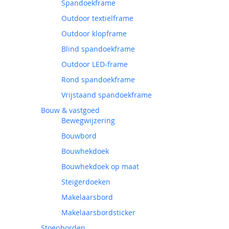
Spandoekframe
Outdoor textielframe
Outdoor klopframe
Blind spandoekframe
Outdoor LED-frame
Rond spandoekframe
Vrijstaand spandoekframe
Bouw & vastgoed
Bewegwijzering
Bouwbord
Bouwhekdoek
Bouwhekdoek op maat
Steigerdoeken
Makelaarsbord
Makelaarsbordsticker
Stoepborden