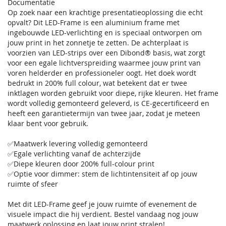
Documentatie
Op zoek naar een krachtige presentatieoplossing die echt
opvalt? Dit LED-Frame is een aluminium frame met
ingebouwde LED-verlichting en is speciaal ontworpen om
jouw print in het zonnetje te zetten. De achterplaat is
voorzien van LED-strips over een Dibond® basis, wat zorgt
voor een egale lichtverspreiding waarmee jouw print van
voren helderder en professioneler oogt. Het doek wordt
bedrukt in 200% full colour, wat betekent dat er twee
inktlagen worden gebruikt voor diepe, rijke kleuren. Het frame
wordt volledig gemonteerd geleverd, is CE-gecertificeerd en
heeft een garantietermijn van twee jaar, zodat je meteen
klaar bent voor gebruik.
✅Maatwerk levering volledig gemonteerd
✅Egale verlichting vanaf de achterzijde
✅Diepe kleuren door 200% full-colour print
✅Optie voor dimmer: stem de lichtintensiteit af op jouw
ruimte of sfeer
Met dit LED-Frame geef je jouw ruimte of evenement de
visuele impact die hij verdient. Bestel vandaag nog jouw
maatwerk oplossing en laat jouw print stralen!