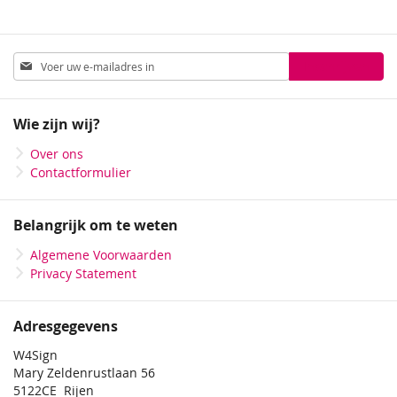
Abonneer
Inschrijven
u
op
onze
Wie zijn wij?
nieuwsbrief
Over ons
Contactformulier
Belangrijk om te weten
Algemene Voorwaarden
Privacy Statement
Adresgegevens
W4Sign
Mary Zeldenrustlaan 56
5122CE Rijen