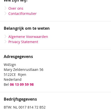
Wie zijn wij?
nieuwsbrief
Over ons
Contactformulier
Belangrijk om te weten
Algemene Voorwaarden
Privacy Statement
Adresgegevens
W4Sign
Mary Zeldenrustlaan 56
5122CE Rijen
Nederland
Bel
06 13 09 59 98
Bedrijfsgegevens
BTW: NL 0017 814 72 B52