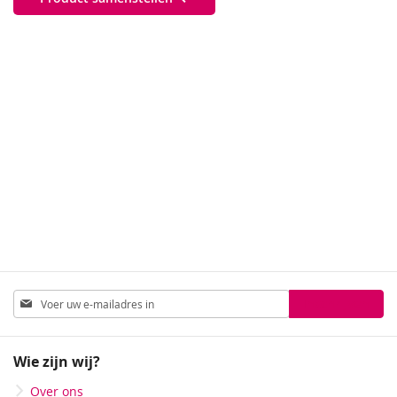
Abonneer
Inschrijven
u
op
onze
Wie zijn wij?
nieuwsbrief
Over ons