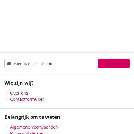
Abonneer
Inschrijven
u
op
onze
Wie zijn wij?
nieuwsbrief
Over ons
Contactformulier
Belangrijk om te weten
Algemene Voorwaarden
Privacy Statement