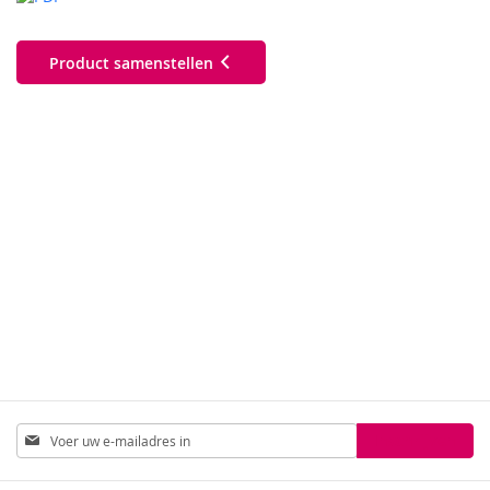
Product samenstellen
Abonneer
Inschrijven
u
op