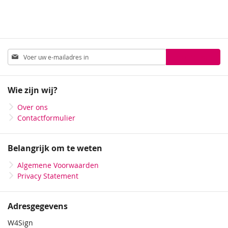
Abonneer
Inschrijven
u
op
onze
Wie zijn wij?
nieuwsbrief
Over ons
Contactformulier
Belangrijk om te weten
Algemene Voorwaarden
Privacy Statement
Adresgegevens
W4Sign