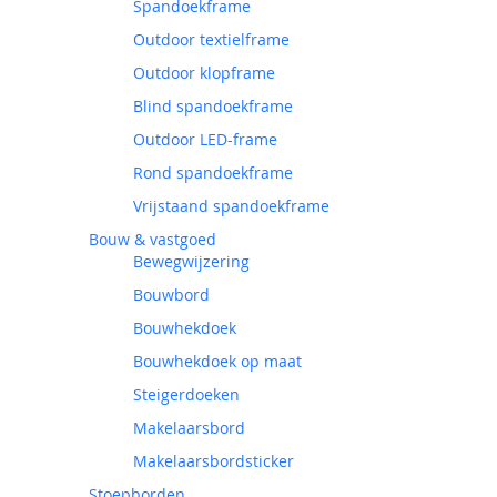
Spandoekframe
Outdoor textielframe
Outdoor klopframe
Blind spandoekframe
Outdoor LED-frame
Rond spandoekframe
Vrijstaand spandoekframe
Bouw & vastgoed
Bewegwijzering
Bouwbord
Bouwhekdoek
Bouwhekdoek op maat
Steigerdoeken
Makelaarsbord
Makelaarsbordsticker
Stoepborden