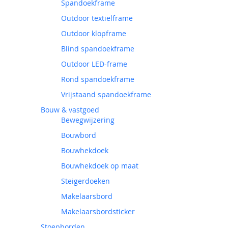
Spandoekframe
Outdoor textielframe
Outdoor klopframe
Blind spandoekframe
Outdoor LED-frame
Rond spandoekframe
Vrijstaand spandoekframe
Bouw & vastgoed
Bewegwijzering
Bouwbord
Bouwhekdoek
Bouwhekdoek op maat
Steigerdoeken
Makelaarsbord
Makelaarsbordsticker
Stoepborden